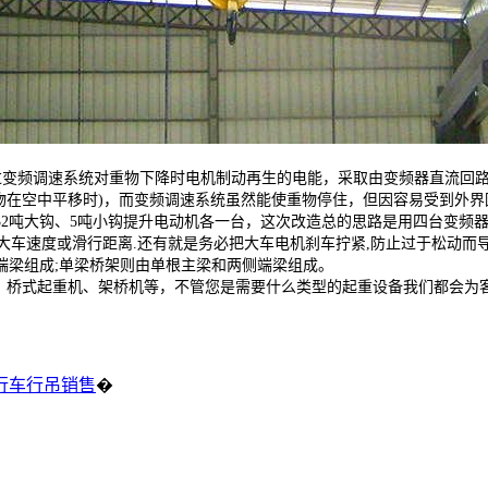
过变频调速系统对重物下降时电机制动再生的电能，采取由变频器直流回
物在空中平移时)，而变频调速系统虽然能使重物停住，但因容易受到外
32吨大钩、5吨小钩提升电动机各一台，这次改造总的思路是用四台变频
速度或滑行距离.还有就是务必把大车电机刹车拧紧,防止过于松动而导
端梁组成;单梁桥架则由单根主梁和两侧端梁组成。
、桥式起重机、架桥机等，不管您是需要什么类型的起重设备我们都会为
行车行吊销售
�