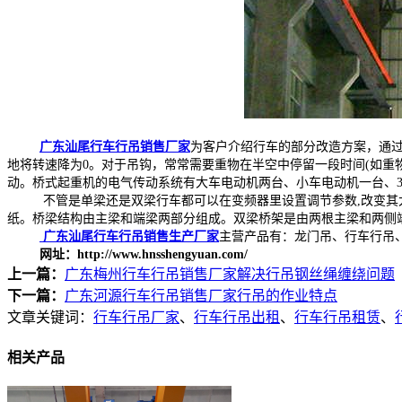
广东汕尾行车行吊销售厂家
为客户介绍行车的部分改造方案，通
地将转速降为0。对于吊钩，常常需要重物在半空中停留一段时间(如重
动。桥式起重机的电气传动系统有大车电动机两台、小车电动机一台、
不管是单梁还是双梁行车都可以在变频器里设置调节参数,改变其大车
纸。桥梁结构由主梁和端梁两部分组成。双梁桥架是由两根主梁和两侧
广东汕尾行车行吊销售生产厂家
主营产品有：龙门吊、行车行吊
网址：http://www.hnsshengyuan.com/
上一篇：
广东梅州行车行吊销售厂家解决行吊钢丝绳缠绕问题
下一篇：
广东河源行车行吊销售厂家行吊的作业特点
文章关键词：
行车行吊厂家
、
行车行吊出租
、
行车行吊租赁
、
相关产品