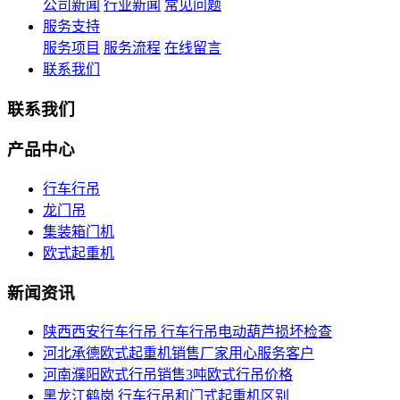
公司新闻
行业新闻
常见问题
服务支持
服务项目
服务流程
在线留言
联系我们
联系我们
产品中心
行车行吊
龙门吊
集装箱门机
欧式起重机
新闻资讯
陕西西安行车行吊 行车行吊电动葫芦损坏检查
河北承德欧式起重机销售厂家用心服务客户
河南濮阳欧式行吊销售3吨欧式行吊价格
黑龙江鹤岗 行车行吊和门式起重机区别