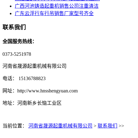
广西河池铸造起重机销售公司注重清洁
广东云浮行车行吊销售厂家型号齐全
联系我们
全国服务热线：
0373-5251978
河南省晟源起重机械有限公司
电话： 15136788823
网址：http://www.hnsshengyuan.com
地址：
河南新乡长恼工业区
当前位置：
河南省晟源起重机械有限公司
>
联系我们
>>