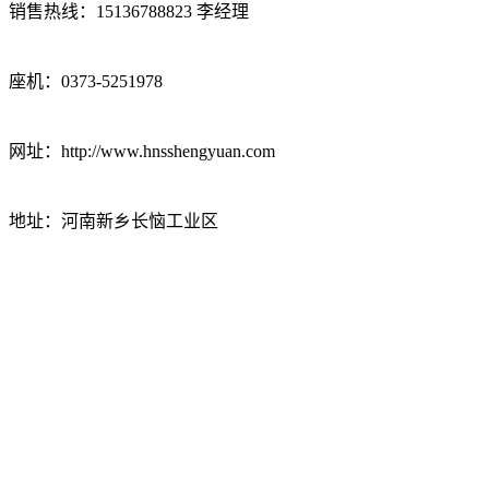
销售热线：15136788823 李经理
座机：0373-5251978
网址：http://www.hnsshengyuan.com
地址：河南新乡长恼工业区