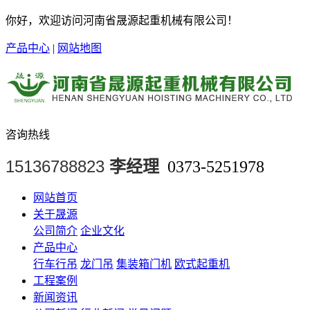
你好，欢迎访问河南省晟源起重机械有限公司！
产品中心
|
网站地图
咨询热线
15136788823
李经理
0373-5251978
网站首页
关于晟源
公司简介
企业文化
产品中心
行车行吊
龙门吊
集装箱门机
欧式起重机
工程案例
新闻资讯