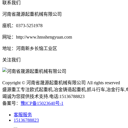
联系我们
河南省晟源起重机械有限公司
座机：0373-5251978
网址：http://www.hnsshengyuan.com
地址：河南新乡长恼工业区
关注我们
Copyright © 河南省晟源起重机械有限公司 All rights reserved
盛源重工专注欧式起重机,冶金铸造起重机,抓斗行车,冶金行车,电
竭诚为您提供技术支持.电话:15136788823
备案号：
豫ICP备15023640号-1
客服服务
15136788823