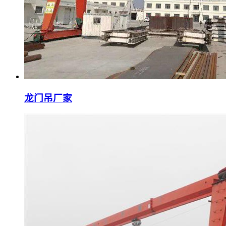
龙门吊厂家