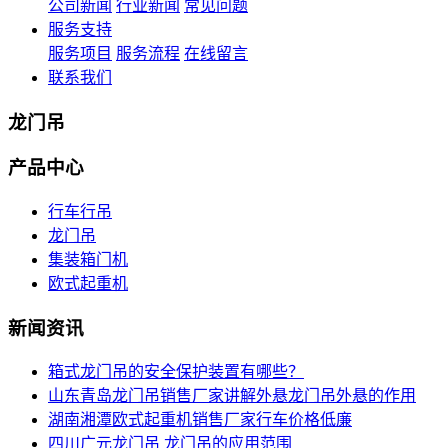
公司新闻
行业新闻
常见问题
服务支持
服务项目
服务流程
在线留言
联系我们
龙门吊
产品中心
行车行吊
龙门吊
集装箱门机
欧式起重机
新闻资讯
箱式龙门吊的安全保护装置有哪些？
山东青岛龙门吊销售厂家讲解外悬龙门吊外悬的作用
湖南湘潭欧式起重机销售厂家行车价格低廉
四川广元龙门吊 龙门吊的应用范围