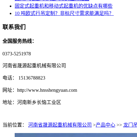
固定式起重机和移动式起重机的优缺点有哪些
10 吨欧式行吊定制？非标尺寸需求能满足吗？
联系我们
全国服务热线：
0373-5251978
河南省晟源起重机械有限公司
电话： 15136788823
网址：http://www.hnsshengyuan.com
地址：
河南新乡长恼工业区
当前位置：
河南省晟源起重机械有限公司
>
产品中心
>>
龙门