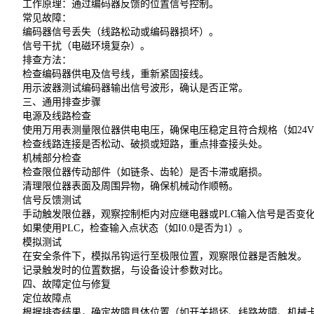
工作原理：通过编码器反馈的位置信号控制。
常见故障：
编码器信号丢失（线路松动或编码器损坏）。
信号干扰（电磁环境复杂）。
排查方法：
检查编码器供电及信号线，重新紧固接线。
用示波器测试编码器输出信号波形，确认是否正常。
三、通用排查步骤
电源及线路检查
使用万用表测量限位器供电电压，确保电压稳定且符合规格（如24V 
检查线路连接是否松动、破损或短路，重点排查接头处。
机械部分检查
检查限位器传动部件（如链条、齿轮）是否卡滞或磨损。
清理限位器表面及周围异物，确保机械动作顺畅。
信号反馈测试
手动触发限位器，观察控制柜内对应继电器或PLC输入信号是否变
如果使用PLC，检查输入点状态（如I0.0是否为1）。
模拟测试
在安全条件下，模拟吊钩运行至极限位置，观察限位器是否触发。
记录触发时的位置数据，与设备设计参数对比。
四、故障定位与修复
定位故障点
根据排查结果，确定故障具体位置（如开关损坏、线路故障、机械