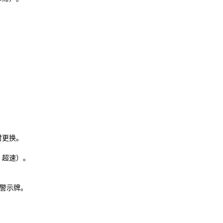
时更换。
、超速）。
警示牌。