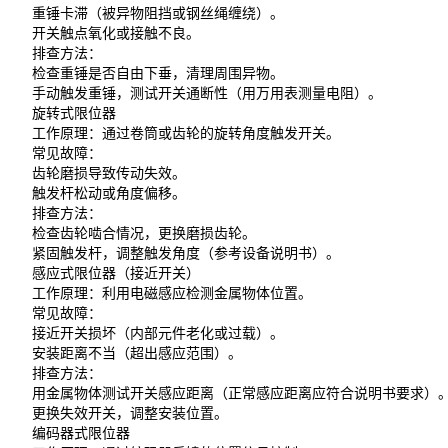
重锤卡滞（被异物阻挡或钢丝绳缠绕）。
开关触点氧化或接触不良。
排查方法：
检查重锤是否自由下垂，清理周围异物。
手动触发重锤，测试开关通断性（用万用表测量电阻）。
旋转式限位器
工作原理：通过卷筒或齿轮的旋转角度触发开关。
常见故障：
齿轮磨损导致传动失效。
触发杆松动或角度偏移。
排查方法：
检查齿轮啮合情况，更换磨损齿轮。
紧固触发杆，调整触发角度（参考设备说明书）。
感应式限位器（接近开关）
工作原理：利用电磁感应检测金属物体位置。
常见故障：
接近开关损坏（内部元件老化或过载）。
安装距离不当（超出感应范围）。
排查方法：
用金属物体测试开关感应距离（正常感应距离应符合说明书要求）
更换失效开关，调整安装位置。
编码器式限位器