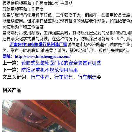
根据使用频率和工作强度确定维护周期
低使用频率和工作强度
如果防爆行吊使用频率较低，工作强度不大，例如在一些备用设备仓库，
以继续使用。但如果在检查时发现有轻微的涂层老化现象，如轻微变色
高使用频率和工作强度
当防爆行吊使用频繁，工作强度高时，其防腐涂层受到的磨损和腐蚀风
还要承受化学物质的腐蚀。在这种情况下，防腐涂层可能每 3 - 6 
河南焦作16吨防爆行吊制造厂家
诚信是市场经济的基础;诚信是企
笑、掌声与胜利联姻;谁违背了诚信，就注定和苦涩、孤独与失败同行。
网址：http://www.hnsshengyuan.com/
上一篇：
轮胎式集装箱龙门吊的安全装置有哪些
下一篇：
防爆起重机不规范使用后果
文章关键词：
行车生产
、
行车销售
、
行车制造
�
相关产品