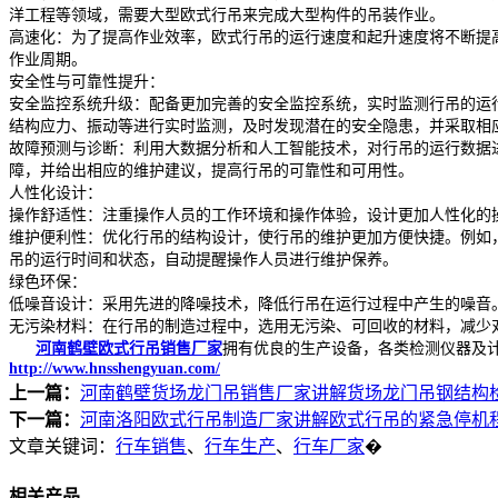
洋工程等领域，需要大型欧式行吊来完成大型构件的吊装作业。
高速化：为了提高作业效率，欧式行吊的运行速度和起升速度将不断提
作业周期。
安全性与可靠性提升：
安全监控系统升级：配备更加完善的安全监控系统，实时监测行吊的运
结构应力、振动等进行实时监测，及时发现潜在的安全隐患，并采取相
故障预测与诊断：利用大数据分析和人工智能技术，对行吊的运行数据
障，并给出相应的维护建议，提高行吊的可靠性和可用性。
人性化设计：
操作舒适性：注重操作人员的工作环境和操作体验，设计更加人性化的
维护便利性：优化行吊的结构设计，使行吊的维护更加方便快捷。例如
吊的运行时间和状态，自动提醒操作人员进行维护保养。
绿色环保：
低噪音设计：采用先进的降噪技术，降低行吊在运行过程中产生的噪音
无污染材料：在行吊的制造过程中，选用无污染、可回收的材料，减少
河南鹤壁欧式行吊销售厂家
拥有优良的生产设备，各类检测仪器及
http://www.hnsshengyuan.com/
上一篇：
河南鹤壁货场龙门吊销售厂家讲解货场龙门吊钢结构
下一篇：
河南洛阳欧式行吊制造厂家讲解欧式行吊的紧急停机
文章关键词：
行车销售
、
行车生产
、
行车厂家
�
相关产品