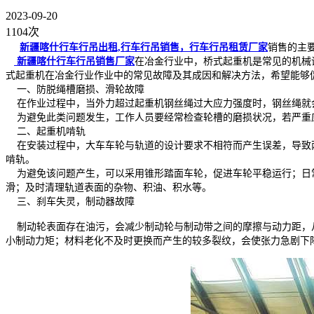
2023-09-20
1104次
新疆喀什行车行吊出租,行车行吊销售，行车行吊租赁厂家
销售的主要
新疆喀什行车行吊销售厂家
在冶金行业中，桥式起重机是常见的机械
式起重机在冶金行业作业中的常见故障及其成因和解决方法，希望能够
一、防脱绳槽磨损、滑轮故障
在作业过程中，当外力超过起重机钢丝绳过大应力强度时，钢丝绳就会
为避免此类问题发生，工作人员要经常检查轮槽的磨损状况，若严重
二、起重机啃轨
在安装过程中，大车车轮与轨道的设计要求不相符而产生误差，导致两
啃轨。
为避免该问题产生，可以采用锥形踏面车轮，促进车轮平稳运行；日常
滑；及时清理轨道表面的杂物、积油、积水等。
三、刹车失灵，制动器故障
制动轮表面存在油污，会减少制动轮与制动带之间的摩擦与动力距，从
小制动力矩；材料老化不及时更换而产生的较多裂纹，会使张力急剧下